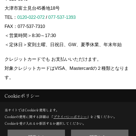
大津市富士見台45番地18号
TEL：
0120-022-072
/
077-537-1393
FAX：077-537-7310
＜営業時間＞8:30～17:30
＜定休日＞変則土曜、日祝日、GW、夏季休業、年末年始
クレジットカードでも お支払いいただけます。
対象クレジットカードはVISA、Mastercardの２種類となりま
す。
Cookieポリシー
Copyright (c) 株式会社 影近メンテ. All Rights Reserved.
当サイトではCookieを使用します。
Cookieの使用に関する詳細は 「
プライバシーポリシー
」をご覧ください。
Produced by
ゴデスクリエイト
Cookieを受け入れるか拒否するか選択してください。