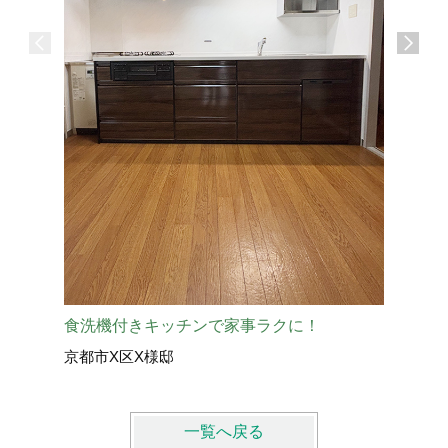
お掃除ラ
滋賀県草
食洗機付きキッチンで家事ラクに！
京都市X区X様邸
一覧へ戻る