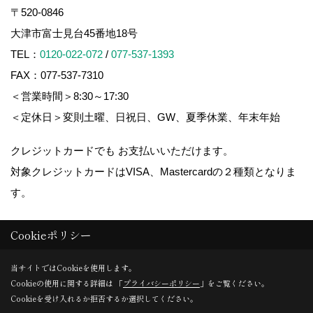
〒520-0846
大津市富士見台45番地18号
TEL：
0120-022-072
/
077-537-1393
FAX：077-537-7310
＜営業時間＞8:30～17:30
＜定休日＞変則土曜、日祝日、GW、夏季休業、年末年始
クレジットカードでも お支払いいただけます。
対象クレジットカードはVISA、Mastercardの２種類となりま
す。
Cookieポリシー
Copyright (c) 株式会社 影近メンテ. All Rights Reserved.
当サイトではCookieを使用します。
Cookieの使用に関する詳細は 「
プライバシーポリシー
」をご覧ください。
Produced by
ゴデスクリエイト
Cookieを受け入れるか拒否するか選択してください。