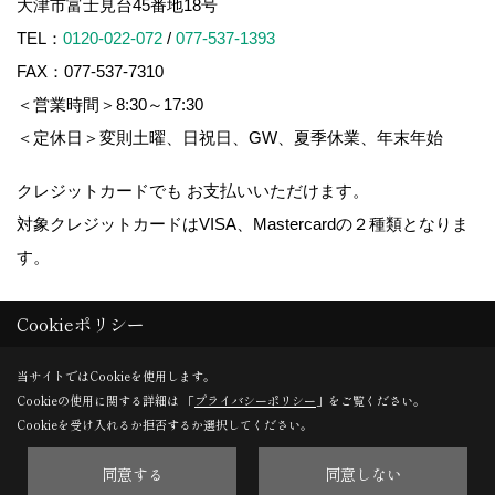
大津市富士見台45番地18号
TEL：
0120-022-072
/
077-537-1393
FAX：077-537-7310
＜営業時間＞8:30～17:30
＜定休日＞変則土曜、日祝日、GW、夏季休業、年末年始
クレジットカードでも お支払いいただけます。
対象クレジットカードはVISA、Mastercardの２種類となりま
す。
Cookieポリシー
Copyright (c) 株式会社 影近メンテ. All Rights Reserved.
当サイトではCookieを使用します。
Cookieの使用に関する詳細は 「
プライバシーポリシー
」をご覧ください。
Produced by
ゴデスクリエイト
Cookieを受け入れるか拒否するか選択してください。
同意する
同意しない