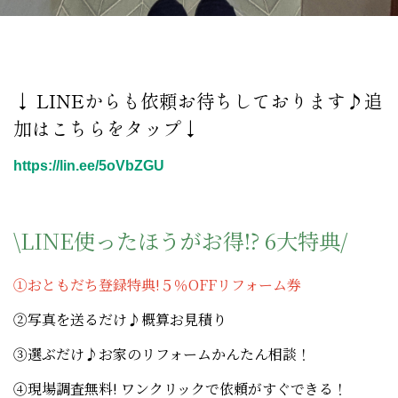
↓ LINEからも依頼お待ちしております♪追
加はこちらをタップ↓
https://lin.ee/5oVbZGU
\LINE使ったほうがお得!? 6大特典/
①
おともだち登録特典!５％OFFリフォーム券
②写真を送るだけ♪概算お見積り
③選ぶだけ♪お家のリフォームかんたん相談！
④現場調査無料! ワンクリックで依頼がすぐできる！