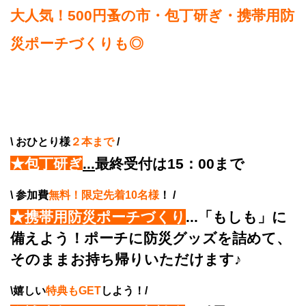
大人気！500円蚤の市・包丁研ぎ・携帯用防
災ポーチづくりも◎
\
おひとり様
２本まで
/
★包丁研ぎ
...
最終受付は15：00まで
\ 参加費
無料！限定先着10名様
！ /
★携帯用防災ポーチづくり
...「もしも」に
備えよう！ポーチに防災グッズを詰めて、
そのままお持ち帰りいただけます♪
\嬉しい
特典もGET
しよう！/