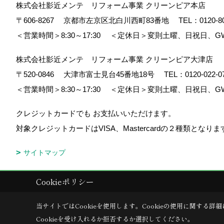
株式会社影近メンテ リフォーム事業 クリーンピア本店
〒606-8267
京都市左京区北白川西町83番地
TEL：
0120-8
＜営業時間＞8:30～17:30
＜定休日＞変則土曜、日祝日、G
株式会社影近メンテ リフォーム事業 クリーンピア大津店
〒520-0846
大津市富士見台45番地18号
TEL：
0120-022-0
＜営業時間＞8:30～17:30
＜定休日＞変則土曜、日祝日、G
クレジットカードでも お支払いいただけます。
対象クレジットカードはVISA、Mastercardの２種類とな
サイトマップ
Cookieポリシー
Copyright (c) 株式会社 影近メンテ. All Rights Reserved.
|
Produced by
当サイトではCookieを使用します。
Cookieの使用に関する詳細
Cookieを受け入れるか拒否するか選択してください。